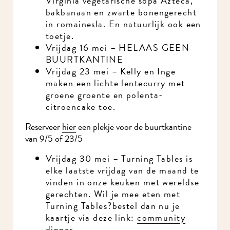
Virginia vegetarische sopa Azteca,
bakbanaan en zwarte bonengerecht
in romainesla. En natuurlijk ook een
toetje.
Vrijdag 16 mei – HELAAS GEEN
BUURTKANTINE
Vrijdag 23 mei – Kelly en Inge
maken een lichte lentecurry met
groene groente en polenta-
citroencake toe.
Reserveer
hier
een plekje voor de buurtkantine
van 9/5 of 23/5
Vrijdag 30 mei – Turning Tables is
elke laatste vrijdag van de maand te
vinden in onze keuken met wereldse
gerechten. Wil je mee eten met
Turning Tables?bestel dan nu je
kaartje via deze link:
community
dinner