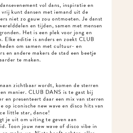
nsevenement vol dans, inspiratie en
 vrij kunt dansen met iemand uit de
Ik wil MidWest-nieuws!
ders niet zo gauw zou ontmoeten. Je danst
werelddelen en tijden, samen met mensen
gronden. Het is een plek voor jong en
n. Elke editie is anders en zoekt CLUB
eden om samen met cultuur- en
ers en andere makers de stad een beetje
aarder te maken.
maan zichtbaar wordt, komen de sterren
gen manier. CLUB DANS is te gast bij
 en presenteert daar een mix van sterren
e op iconische new wave en disco hits van
Meld je aan voor onze nieuwsbrief en mis nooit meer iets in MidWest.
 little star, dance!
e uit om uiting te geven aan
id. Toon jouw new wave of disco vibe in
s en make-up. Niets hoeft echter, alles