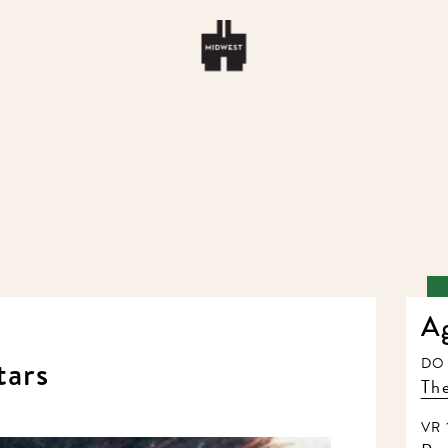
Ag
ars
DO 1
The 
VR 1