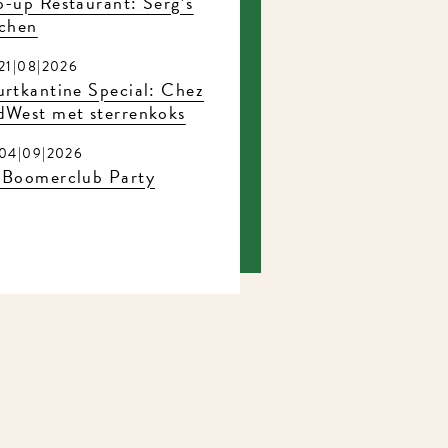
-up Restaurant: Serg’s
chen
1|08|2026
rtkantine Special: Chez
West met sterrenkoks
4|09|2026
Boomerclub Party