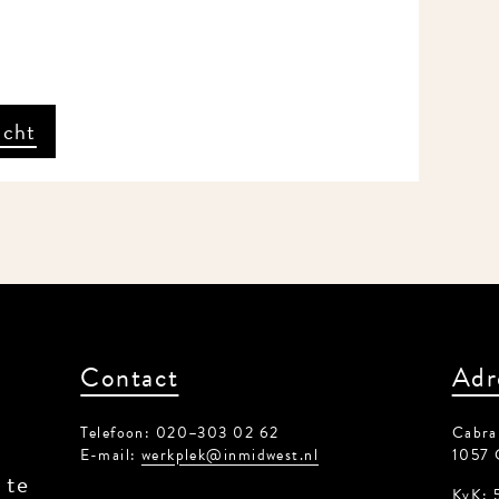
cht
Contact
Adr
Telefoon: 020–303 02 62
Cabrals
E-mail:
werkplek@inmidwest.nl
1057 
te
KvK: 5