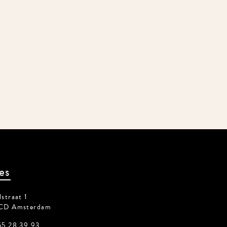
es
traat 1
CD Amsterdam
5 28 39 93