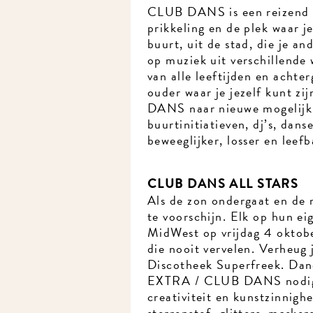
CLUB DANS is een reizend da
prikkeling en de plek waar je
buurt, uit de stad, die je an
op muziek uit verschillende 
van alle leeftijden en achter
ouder waar je jezelf kunt zij
DANS naar nieuwe mogelijkh
buurtinitiatieven, dj’s, dans
beweeglijker, losser en leefb
CLUB DANS ALL STARS
Als de zon ondergaat en de 
te voorschijn. Elk op hun ei
MidWest op vrijdag 4 oktober
die nooit vervelen. Verheug j
Discotheek Superfreek. Dance
EXTRA / CLUB DANS nodigt j
creativiteit en kunstzinnighe
sterrenstof, glitters, masker