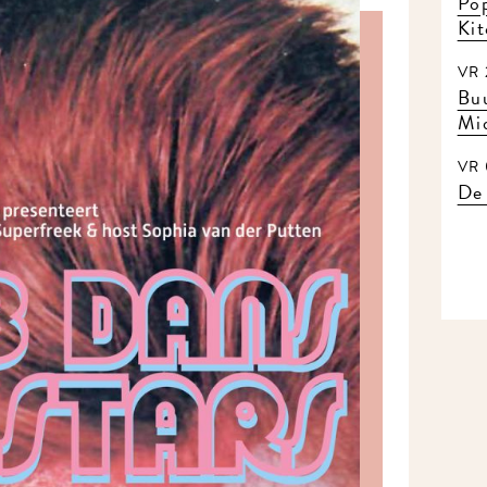
Pop
Kit
VR 2
Buu
Mid
VR 0
De 