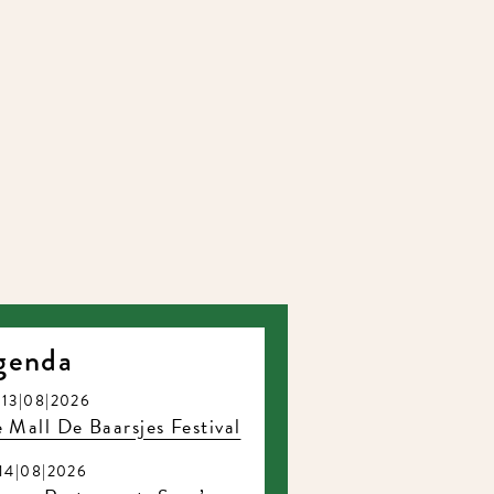
enda
3|08|2026
Mall De Baarsjes Festival
4|08|2026