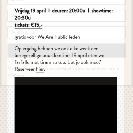
Vrijdag 19 april I deuren: 20:00u I showtime:
20:30u
tickets: €15,-
gratis voor We Are Public leden
Op vrijdag hebben we ook elke week een
beregezellige buurtkantine. 19 april eten we
farfalle met tiramisu toe. Eet je ook mee?
Reserveer
hier
.
Meld je aan voor onze nieuwsbrief en mis nooit meer iets in
MidWest.