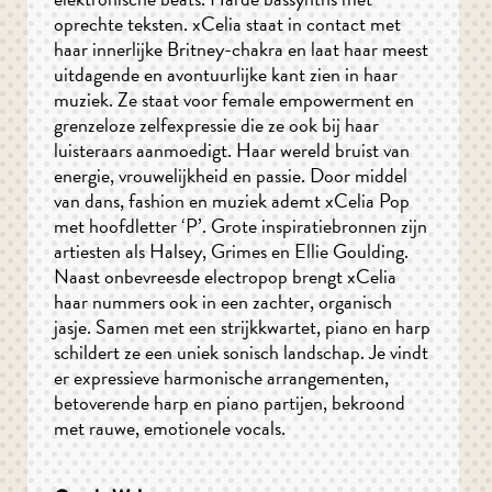
oprechte teksten. xCelia staat in contact met
haar innerlijke Britney-chakra en laat haar meest
uitdagende en avontuurlijke kant zien in haar
muziek. Ze staat voor female empowerment en
grenzeloze zelfexpressie die ze ook bij haar
luisteraars aanmoedigt. Haar wereld bruist van
energie, vrouwelijkheid en passie. Door middel
van dans, fashion en muziek ademt xCelia Pop
met hoofdletter ‘P’. Grote inspiratiebronnen zijn
artiesten als Halsey, Grimes en Ellie Goulding.
Naast onbevreesde electropop brengt xCelia
haar nummers ook in een zachter, organisch
jasje. Samen met een strijkkwartet, piano en harp
schildert ze een uniek sonisch landschap. Je vindt
er expressieve harmonische arrangementen,
betoverende harp en piano partijen, bekroond
met rauwe, emotionele vocals.