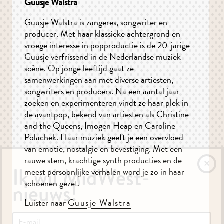
Guusje Walstra
Guusje Walstra is zangeres, songwriter en
producer. Met haar klassieke achtergrond en
vroege interesse in popproductie is de 20-jarige
Guusje verfrissend in de Nederlandse muziek
scène. Op jonge leeftijd gaat ze
samenwerkingen aan met diverse artiesten,
songwriters en producers. Na een aantal jaar
zoeken en experimenteren vindt ze haar plek in
de avantpop, bekend van artiesten als Christine
and the Queens, Imogen Heap en Caroline
Polachek. Haar muziek geeft je een overvloed
van emotie, nostalgie en bevestiging. Met een
rauwe stem, krachtige synth producties en de
Ik wil MidWest-
meest persoonlijke verhalen word je zo in haar
schoenen gezet.
nieuws!
Luister naar
Guusje Walstra