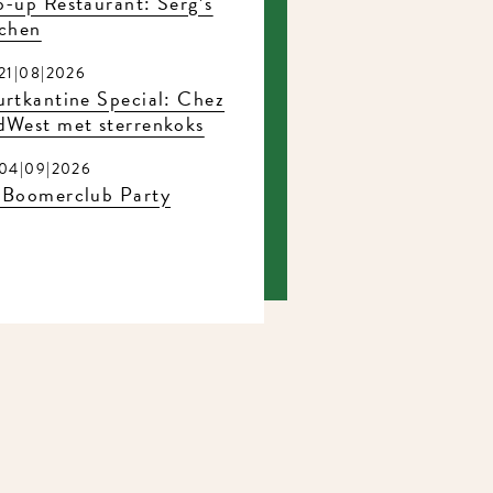
-up Restaurant: Serg’s
tchen
21|08|2026
rtkantine Special: Chez
dWest met sterrenkoks
04|09|2026
 Boomerclub Party