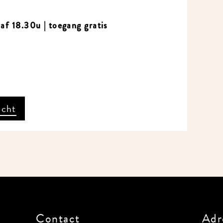
f 18.30u | toegang gratis
icht
Contact
Adr