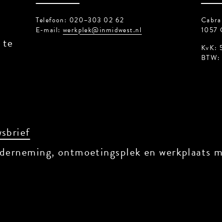
Telefoon: 020–303 02 62
Cabral
E-mail:
werkplek@inmidwest.nl
1057 
 te
KvK: 
BTW: 
sbrief
derneming, ontmoetingsplek en werkplaats me