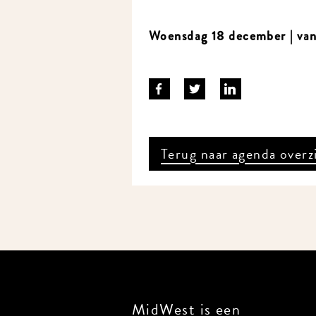
Woensdag 18 december | vana
Terug naar agenda overz
MidWest is een