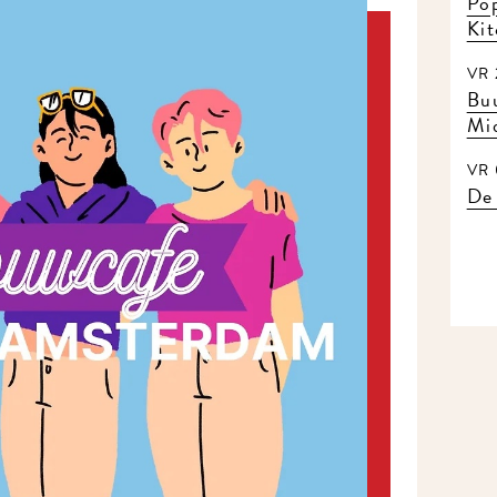
Pop
Ki
VR 
Buu
Mi
VR 
De