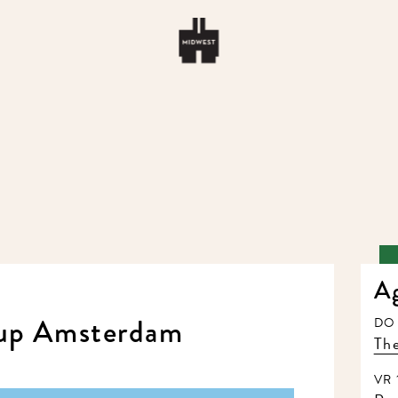
A
up Amsterdam
DO 
The
VR 