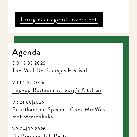
Terug naar agenda overzicht
Agenda
DO 13|08|2026
The Mall De Baarsjes Festival
VR 14|08|2026
Pop-up Restaurant: Serg’s Kitchen
VR 21|08|2026
Buurtkantine Special: Chez MidWest
met sterrenkoks
VR 04|09|2026
De Boomerclub Party