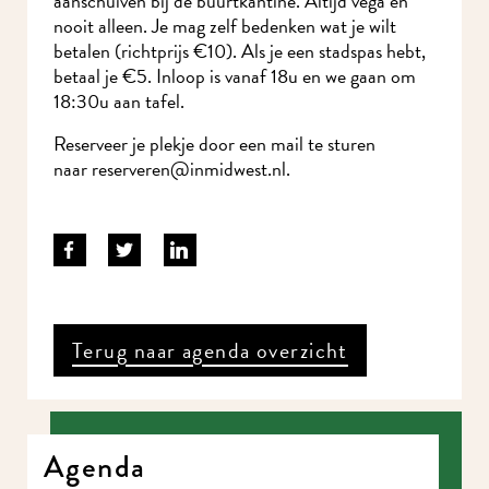
aanschuiven bij de buurtkantine. Altijd vega en
nooit alleen. Je mag zelf bedenken wat je wilt
betalen (richtprijs €10). Als je een stadspas hebt,
betaal je €5. Inloop is vanaf 18u en we gaan om
18:30u aan tafel.
Reserveer je plekje door een mail te sturen
naar
reserveren@inmidwest.nl
.
Terug naar agenda overzicht
Agenda