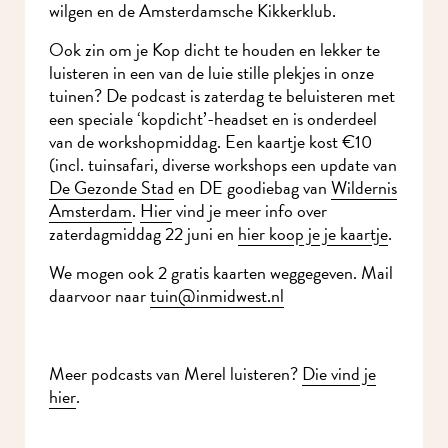
wilgen en de Amsterdamsche Kikkerklub.
Ook zin om je Kop dicht te houden en lekker te
luisteren in een van de luie stille plekjes in onze
tuinen? De podcast is zaterdag te beluisteren met
een speciale ‘kopdicht’-headset en is onderdeel
van de workshopmiddag. Een kaartje kost €10
(incl. tuinsafari, diverse workshops een update van
De Gezonde Stad
en DE goodiebag van
Wildernis
Amsterdam
.
Hier
vind je meer info over
zaterdagmiddag 22 juni en
hier koop je je kaartje
.
We mogen ook 2 gratis kaarten weggegeven. Mail
daarvoor naar
tuin@inmidwest.nl
Meer podcasts van Merel luisteren?
Die vind je
hier
.