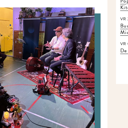
Pop
Ki
VR 
Buu
Mi
VR 
De