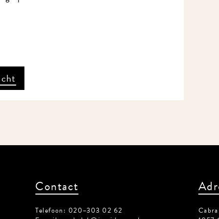
icht
Contact
Adr
Telefoon: 020–303 02 62
Cabral