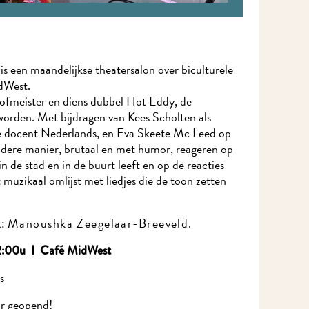
 een maandelijkse theatersalon over biculturele
idWest.
ofmeister en diens dubbel Hot Eddy, de
worden. Met bijdragen van Kees Scholten als
 docent Nederlands, en Eva Skeete Mc Leed op
andere manier, brutaal en met humor, reageren op
in de stad en in de buurt leeft en op de reacties
 muzikaal omlijst met liedjes die de toon zetten
t:
Manoushka Zeegelaar-Breeveld.
2:00u I Café MidWest
s
ar geopend!