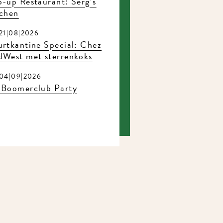
-up Restaurant: Serg’s
tchen
21|08|2026
rtkantine Special: Chez
dWest met sterrenkoks
04|09|2026
 Boomerclub Party