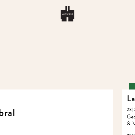
La
ral
28|0
Gez
& V