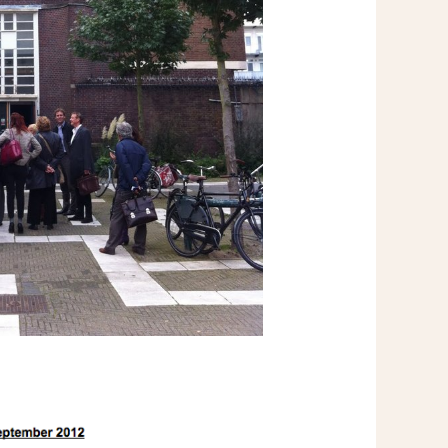
Ik wil MidWest-nieuws!