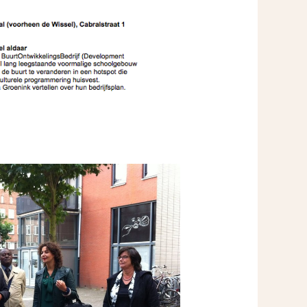
Meld je aan voor onze nieuwsbrief en mis nooit meer iets in MidWest.