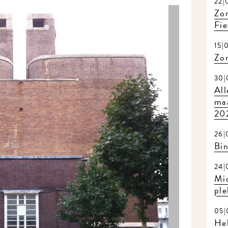
22|0
Zome
Fiet
15|0
Zom
30|0
Alle
maa
202
26|0
Bin
24|0
Mid
plek
05|0
Hel