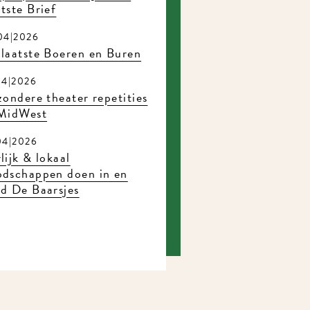
ste Brief
4|2026
laatste Boeren en Buren
4|2026
ondere theater repetities
MidWest
4|2026
ijk & lokaal
dschappen doen in en
d De Baarsjes