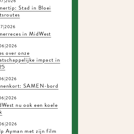
7|2026
rtip: Stad in Bloei
sroutes
7|2026
erreces in MidWest
6|2026
s over onze
tschappelijke impact in
5
6|2026
nenkort: SAMEN-bord
6|2026
West nu ook een koele
6|2026
p Ayman met zijn film