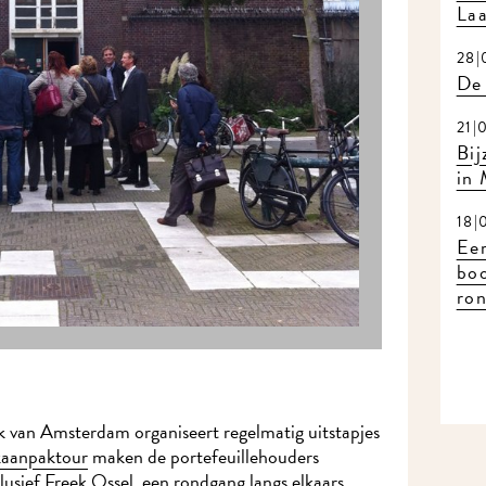
Laat
28|0
De 
21|0
Bijz
in 
18|0
Eerl
boo
ron
van Amsterdam organiseert regelmatig uitstapjes
aanpaktour
maken de portefeuillehouders
usief Freek Ossel, een rondgang langs elkaars