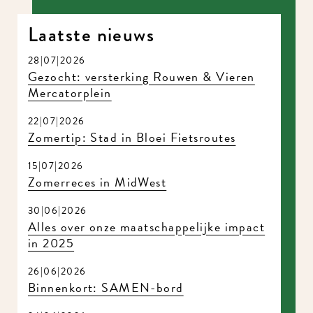
nieuws!
Laatste nieuws
28|07|2026
Gezocht: versterking Rouwen & Vieren
Mercatorplein
22|07|2026
Zomertip: Stad in Bloei Fietsroutes
15|07|2026
Zomerreces in MidWest
30|06|2026
Meld je aan voor onze nieuwsbrief en mis nooit meer iets in
Alles over onze maatschappelijke impact
MidWest.
in 2025
26|06|2026
Binnenkort: SAMEN-bord