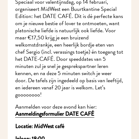
Speciaal voor valentijnsdag, op 14 februari,
organiseert MidWest een Buurtkantine Special
Edition: het DATE CAFÉ. Dit is dé perfecte kans
om je nieuwe bestie of lover te ontmoeten, want
platonische liefde is natuurlijk ook liefde. Voor
maar €17,50 krijg je een bruizend
welkomstdrankje, een heerlijk bordje eten van
chef Sergio (incl. verassings toetje) én toegang tot
het DATE-CAFÉ. Door speeddates van 5
minuten zul je snel je gesprekspartner leren
kennen, en na deze 5 minuten switch je weer
door. De tafels zijn ingedeeld op basis van leeftijd,
en iedereen vanaf 20 jaar is welkom. Let’s
goooooooo!
Aanmelden voor deze avond kan hier:
Aanmeldingsformulier DATE CAFÉ
Locatie: MidWest café
Inloop: 18:00