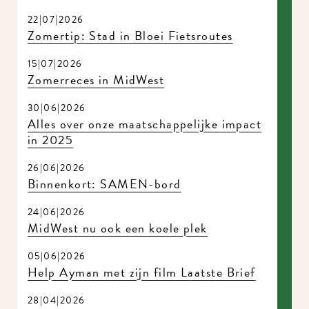
22|07|2026
Zomertip: Stad in Bloei Fietsroutes
15|07|2026
Zomerreces in MidWest
30|06|2026
Alles over onze maatschappelijke impact
in 2025
26|06|2026
Binnenkort: SAMEN-bord
24|06|2026
MidWest nu ook een koele plek
05|06|2026
Help Ayman met zijn film Laatste Brief
28|04|2026