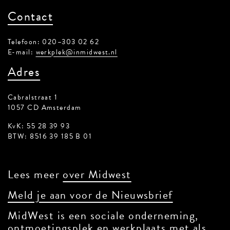
Contact
Telefoon: 020–303 02 62
E-mail:
werkplek@inmidwest.nl
Adres
Cabralstraat 1
1057 CD Amsterdam
KvK: 55 28 39 93
BTW: 8516 39 185 B 01
Lees meer
over Midwest
Meld je aan voor de Nieuwsbrief
MidWest is een sociale onderneming,
ontmoetingsplek en werkplaats met als