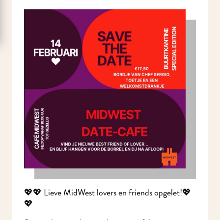
💖💖 Lieve MidWest lovers en friends opgelet!💖
💖