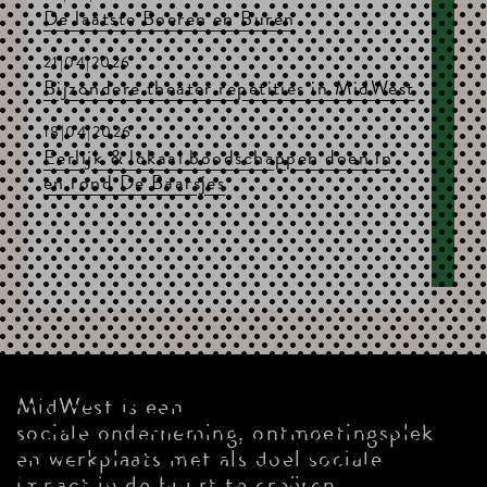
De laatste Boeren en Buren
21|04|2026
Bijzondere theater repetities in MidWest
18|04|2026
Eerlijk & lokaal boodschappen doen in
en rond De Baarsjes
MidWest is een
sociale onderneming, ontmoetingsplek
en werkplaats met als doel sociale
impact in de buurt te creëren.