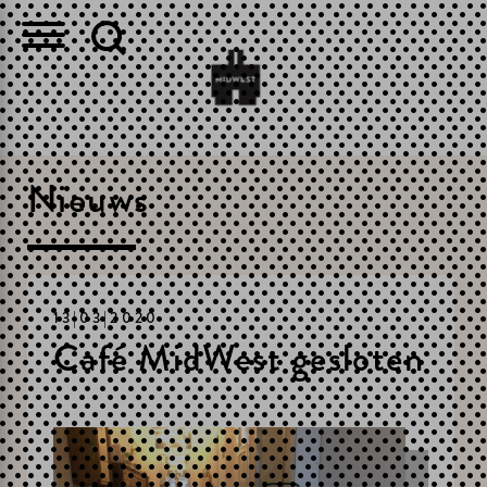
Nieuws
13|03|2020
Café MidWest gesloten