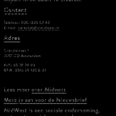
Contact
Telefoon: 020–303 02 62
E-mail:
werkplek@inmidwest.nl
Adres
Cabralstraat 1
1057 CD Amsterdam
KvK: 55 28 39 93
BTW: 8516 39 185 B 01
Lees meer
over Midwest
Meld je aan voor de Nieuwsbrief
MidWest is een sociale onderneming,