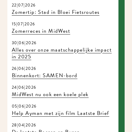
22|07|2026
Zomertip: Stad in Bloei Fietsroutes
15|07|2026
Zomerreces in MidWest
30|06|2026
Alles over onze maatschappelijke impact
in 2025
26|06|2026
Binnenkort: SAMEN-bord
24|06|2026
MidWest nu ook een koele plek
05|06|2026
Help Ayman met zijn film Laatste Brief
28|04|2026
De laatste Boeren en Buren