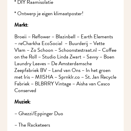
* DIY Raamisolatie
* Ontwerp je eigen klimaatposter!
:
Markt
Broeii – Reflower – Blazinbell – Earth Elements
– reCharkha EcoSocial – Buurderij – Vette
Vlam – Zo Schoon – Schoonstestraat.nl –
Coffee on the Roll – Studio Linda Zwart – Savvy
– Boen Laundry Leaves – De Amsterdamsche
Zeepfabriek BV – Land van Ons – In het groen
met Iris – MIISHA – Sprnklr.co – St. Jan
Recycle Fabriek – BLBRRY Vintage – Aisha van
Casco Conserved
Ik wil MidWest-
:
Muziek
nieuws!
– Ghezzi/Eppinger Duo
– The Racketeers