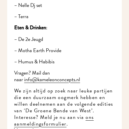
– Nelle Dj set
– Terra
:
Eten & Drinken
– De 2e Jeugd
– Motha Earth Provide
– Humus & Habibis
Meld je aan voor onze nieuwsbrief en mis nooit meer iets in
MidWest.
Vragen? Mail dan
naar
info@kameleonconcepts.nl
We zijn altijd op zoek naar leuke partijen
die een duurzaam oogmerk hebben en
willen deelnemen aan de volgende edities
van ‘De Groene Bende van West’.
Interesse? Meld je nu aan via
ons
aanmeldingsformulier
.