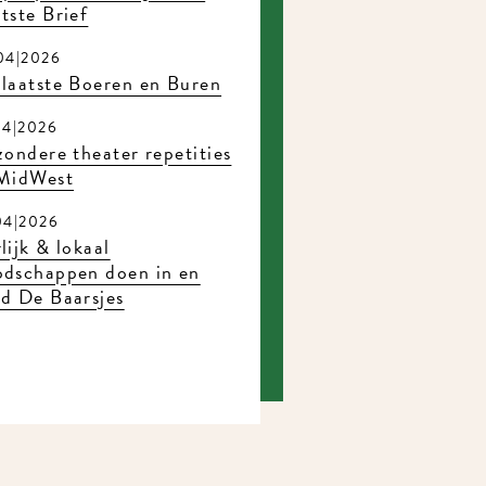
tste Brief
04|2026
laatste Boeren en Buren
04|2026
zondere theater repetities
 MidWest
04|2026
lijk & lokaal
odschappen doen in en
d De Baarsjes