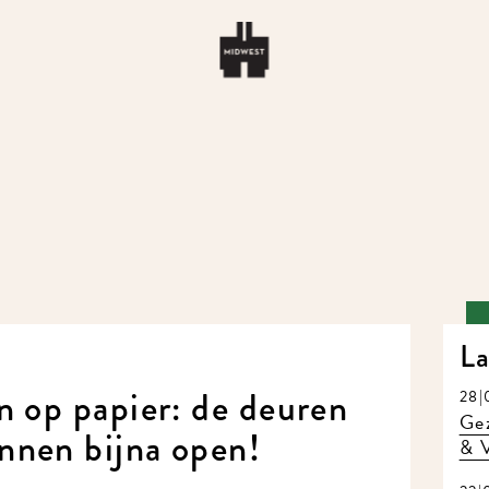
La
n op papier: de deuren
28|
Gez
nnen bijna open!
& V