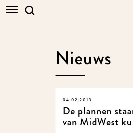
Nieuws
04|02|2013
De plannen staa
van MidWest ku