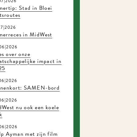
07|2026
ertip: Stad in Bloei
tsroutes
07|2026
merreces in MidWest
06|2026
es over onze
tschappelijke impact in
25
06|2026
nnenkort: SAMEN-bord
06|2026
dWest nu ook een koele
k
06|2026
p Ayman met zijn film