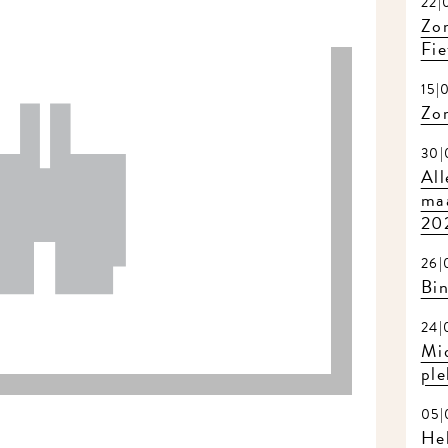
22|
Zom
Fie
15|
Zo
30|
All
maa
20
26|
Bi
24|
Mi
ple
05|
Hel