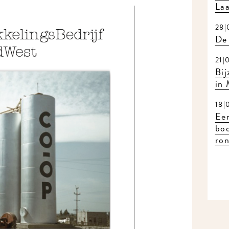
Laa
28|
De 
21|
Bij
in
18|
Eer
bo
ron