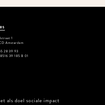
es
straat 1
CD Amsterdam
55 28 39 93
8516 39 185 B 01
t als doel sociale impact