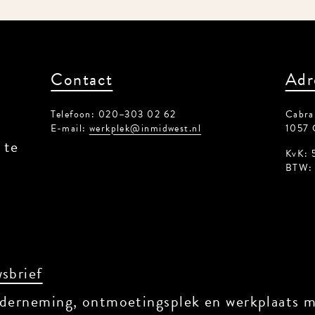
Contact
Adr
Telefoon: 020–303 02 62
Cabral
E-mail:
werkplek@inmidwest.nl
1057 
 te
KvK: 
BTW: 
sbrief
derneming, ontmoetingsplek en werkplaats me