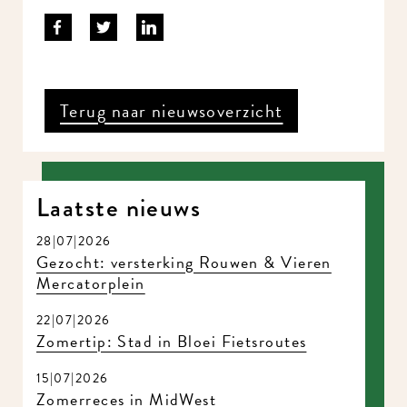
Terug naar nieuwsoverzicht
Meld je aan voor onze nieuwsbrief en mis nooit meer iets in
MidWest.
Laatste nieuws
28|07|2026
Gezocht: versterking Rouwen & Vieren
Mercatorplein
22|07|2026
Zomertip: Stad in Bloei Fietsroutes
15|07|2026