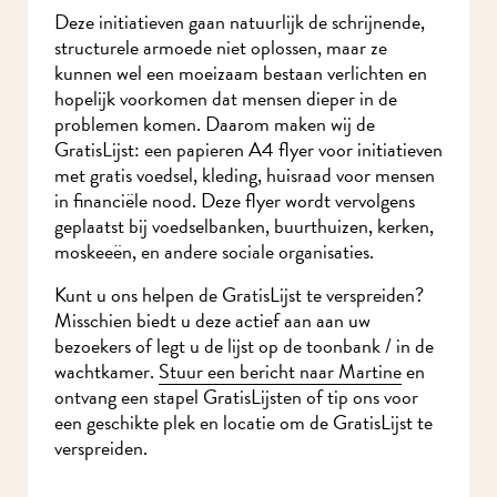
Deze initiatieven gaan natuurlijk de schrijnende,
structurele armoede niet oplossen, maar ze
kunnen wel een moeizaam bestaan verlichten en
hopelijk voorkomen dat mensen dieper in de
problemen komen. Daarom maken wij de
GratisLijst: een papieren A4 flyer voor
initiatieven met gratis voedsel, kleding, huisraad
voor mensen in financiële nood. Deze flyer wordt
vervolgens geplaatst bij voedselbanken,
buurthuizen, kerken, moskeeën, en andere
sociale organisaties.
Kunt u ons helpen de GratisLijst te verspreiden?
Ik wil MidWest-
Misschien biedt u deze actief aan aan uw
nieuws!
bezoekers of legt u de lijst op de toonbank / in de
wachtkamer.
Stuur een bericht naar Martine
en
ontvang een stapel GratisLijsten of tip ons voor
een geschikte plek en locatie om de GratisLijst te
verspreiden.