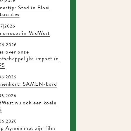
07|2026
ertip: Stad in Bloei
tsroutes
07|2026
merreces in MidWest
06|2026
es over onze
tschappelijke impact in
25
06|2026
nnenkort: SAMEN-bord
06|2026
dWest nu ook een koele
k
06|2026
p Ayman met zijn film