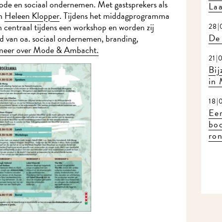
de en sociaal ondernemen. Met gastsprekers als
Laa
n
Heleen Klopper
. Tijdens het middagprogramma
en centraal tijdens een workshop en worden zij
28|
De 
d van oa. sociaal ondernemen, branding,
e meer over Mode & Ambacht.
21|
Bij
in
18|
Eer
bo
ron