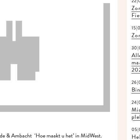
22|
Zom
Fie
15|
Zo
30|
All
maa
20
26|
Bi
24|
Mi
ple
05|
Mode & Ambacht ‘Hoe maakt u het’ in MidWest.
Hel