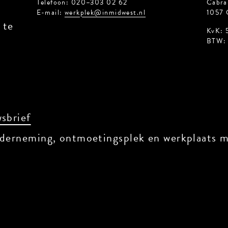
Telefoon: 020–303 02 62
Cabral
E-mail:
werkplek@inmidwest.nl
1057 
 te
KvK: 
BTW: 
sbrief
derneming, ontmoetingsplek en werkplaats me