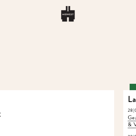
La
t
28|
Gez
& V