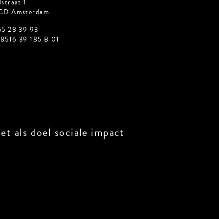
straat 1
CD Amsterdam
55 28 39 93
8516 39 185 B 01
t als doel sociale impact