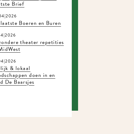
tste Brief
04|2026
laatste Boeren en Buren
04|2026
zondere theater repetities
 MidWest
04|2026
lijk & lokaal
odschappen doen in en
d De Baarsjes