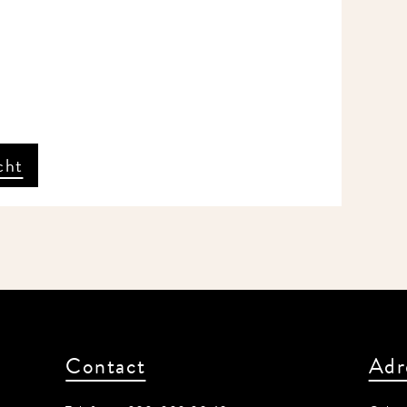
cht
Contact
Adr