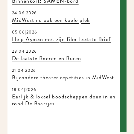
Binnenkort: SAMEN-bord
24|06|2026
MidWest nu ook een koele plek
05|06|2026
Help Ayman met zijn film Laatste Brief
28|04|2026
De laatste Boeren en Buren
21|04|2026
Bijzondere theater repetities in MidWest
18|04|2026
Eerlijk & lokaal boodschappen doen in en
rond De Baarsjes