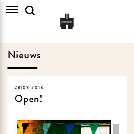
Nieuws
28|09|2013
Open!