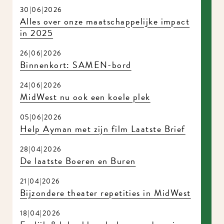
30|06|2026
Alles over onze maatschappelijke impact
in 2025
26|06|2026
Binnenkort: SAMEN-bord
24|06|2026
MidWest nu ook een koele plek
05|06|2026
Help Ayman met zijn film Laatste Brief
28|04|2026
De laatste Boeren en Buren
21|04|2026
Bijzondere theater repetities in MidWest
18|04|2026