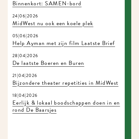
Binnenkort: SAMEN-bord
24|06|2026
MidWest nu ook een koele plek
05|06|2026
Help Ayman met zijn film Laatste Brief
28|04|2026
De laatste Boeren en Buren
21|04|2026
Bijzondere theater repetities in MidWest
18|04|2026
Eerlijk & lokaal boodschappen doen in en
rond De Baarsjes