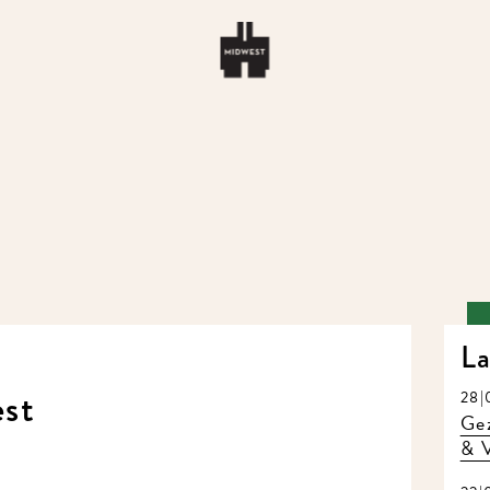
La
st
28|
Gez
& V