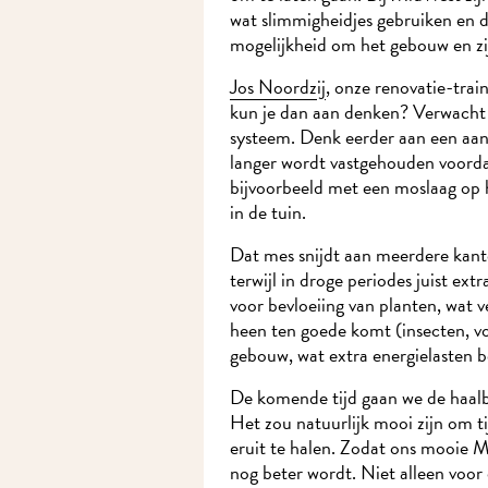
wat slimmigheidjes gebruiken en 
mogelijkheid om het gebouw en zi
Jos Noordzij
, onze renovatie-trai
kun je dan aan denken? Verwacht 
systeem. Denk eerder aan een aan
langer wordt vastgehouden voordat
bijvoorbeeld met een moslaag op 
in de tuin.
Dat mes snijdt aan meerdere kanten
terwijl in droge periodes juist ex
voor bevloeiing van planten, wat 
heen ten goede komt (insecten, vo
gebouw, wat extra energielasten b
De komende tijd gaan we de haalba
Het zou natuurlijk mooi zijn om 
eruit te halen. Zodat ons mooie M
nog beter wordt. Niet alleen voor