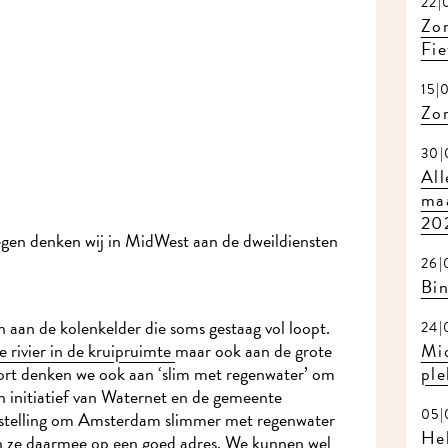
22|
Zom
Fie
15|
Zo
30|
All
maa
20
egen denken wij in MidWest aan de dweildiensten
26|
Bi
 aan de kolenkelder die soms gestaag vol loopt.
24|
 rivier in de kruipruimte
maar ook aan de grote
Mi
kort denken we ook aan ‘slim met regenwater’ om
ple
n initiatief van Waternet en de gemeente
05|
lstelling om Amsterdam slimmer met regenwater
Hel
jn ze daarmee op een goed adres. We kunnen wel