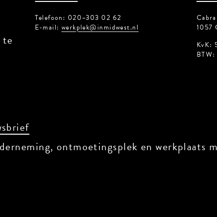
Telefoon: 020–303 02 62
Cabral
E-mail:
werkplek@inmidwest.nl
1057 
 te
KvK: 
BTW: 
sbrief
derneming, ontmoetingsplek en werkplaats me