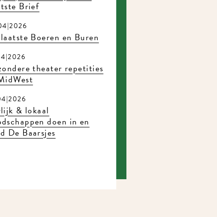
tste Brief
04|2026
laatste Boeren en Buren
04|2026
zondere theater repetities
 MidWest
04|2026
lijk & lokaal
odschappen doen in en
d De Baarsjes