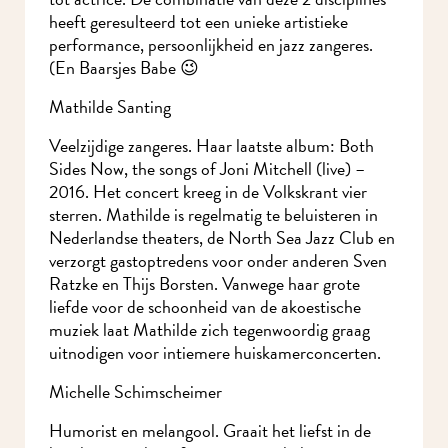
heeft geresulteerd tot een unieke artistieke
performance, persoonlijkheid en jazz zangeres.
(En Baarsjes Babe 😉
Mathilde Santing
Veelzijdige zangeres. Haar laatste album: Both
Sides Now, the songs of Joni Mitchell (live) –
2016. Het concert kreeg in de Volkskrant vier
Meld je aan voor onze nieuwsbrief en mis nooit meer iets in
sterren. Mathilde is regelmatig te beluisteren in
MidWest.
Nederlandse theaters, de North Sea Jazz Club
en verzorgt gastoptredens voor onder anderen
Sven Ratzke en Thijs Borsten. Vanwege haar
grote liefde voor de schoonheid van de
akoestische muziek laat Mathilde zich
tegenwoordig graag uitnodigen voor intiemere
huiskamerconcerten.
Michelle Schimscheimer