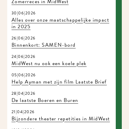
15|07|2026
Zomerreces in MidWest
30|06|2026
Alles over onze maatschappelijke impact
in 2025
26|06|2026
Binnenkort: SAMEN-bord
24|06|2026
MidWest nu ook een koele plek
05|06|2026
Help Ayman met zijn film Laatste Brief
28|04|2026
De laatste Boeren en Buren
21|04|2026
Bijzondere theater repetities in MidWest