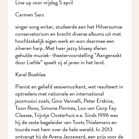
Line up voor vrijdag 5 april
Carmen Sars
singer song writer, studeerde aan het Hilversumse
conservatorium en bracht diverse albums uit met
hoofdzakelijk eigen werk en won daarmee een
zilveren harp. Met haar jazzy bluesy sferen
gehulde muziek- theatervoorstelling ”Aangeraakt
door Liefde” speelt zij al jaren in het land.
Karel Boehlee
Pianist en geliefd sessiemuzikant, wat resulteert
in optredens met nationale en international
jazzmusici zoals, Gino Vannelli, Peter Erskine,
Toon Roos, Simone Pormes, Loo van Gorp Fay
Claasse, Trijntje Oosterhuis e.a. Sinds 1996 was
hij de vaste begeleider van Toots Thielemans en
tourde met hem over de hele wereld. In 2013
ontvangt hij de Arena Jazzaward, een prijs voor