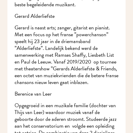
de beste begeleidende muzikant.
Gerard Alderliefste
Gerard is naast arts; zanger, gitarist en pianist.
Met een focus op het franse ”powerchanson”
speelt hij 23 jaar in de driemansband
”Alderliefste”. Landelijk bekend werd de
samenwerking met Ramses Shaffy, Liesbeth List
en Paul de Leeuw. Vanaf 2019/2020 op
tournee met theatershow ”Gerards Alderliefste
& Friends, een octet van muziekvrienden die de
betere franse chansons nieuw leven gaat inblazen.
Ik wil MidWest-
Berenice van Leer
nieuws!
Opgegroeid in een muzikale familie (dochter van
Thijs van Leer) waardoor muziek vanaf de
geboorte door de aderen stroomt. Studeerde jazz
aan het conservatorium en volgde een opleiding
tot actrice. De combinatie van deze 2 disciplines