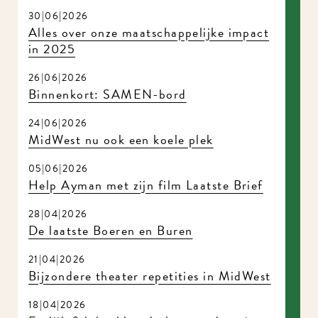
30|06|2026
Alles over onze maatschappelijke impact
in 2025
26|06|2026
Binnenkort: SAMEN-bord
24|06|2026
MidWest nu ook een koele plek
05|06|2026
Help Ayman met zijn film Laatste Brief
28|04|2026
De laatste Boeren en Buren
21|04|2026
Bijzondere theater repetities in MidWest
18|04|2026