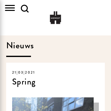
Nieuws
21|03|2021
Spring