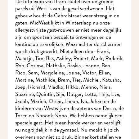
parels uit West
is van de gevel verdwenen. Het
gebouw houdt de Cabralstraat weer streng in de
gaten. MidWest lijkt in Winterslaap nu onze
allergastvrijste gastvrouwen er niet meer dagelijks
zijn om spontaan bezoek te ontvangen en de
kantine op te vrolijken. Maar achter de schermen
wordt druk gewerkt. Niet alleen door Frank,
Maartje, Tim, Bas, Ashley, Robert, Mark,
Roderik, Rob, Cosima, Nathalie, Saskia, Joanne,
Ben, Rico, Sam, Marjoleine, Josine, Victor, Ellen,
Martine, Mathilde, Bram, Ties, Michiel, Katusha,
Joep, Richard, Vladko, Rikko, Menno, Niels,
Suzanne, Quintin, Sija, Rutger, Lotte, Thijs, Eva,
Jacob, Marien, Oscar, Theun, Ivo, Johan en de
Ik wil MidWest-
kinderen van Westwijs en de acteurs van Dosto,
nieuws!
de Toren en Nanook Nono. We hebben namelijk
een speciale gast. Het is een harde werker en
verblijft nu nog tijdelijk in de gymzaal. Nu maakt
hij zich overigens nog niet zo druk. Binnenkort