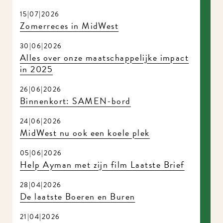
15|07|2026
Zomerreces in MidWest
30|06|2026
Alles over onze maatschappelijke impact
in 2025
26|06|2026
Binnenkort: SAMEN-bord
24|06|2026
MidWest nu ook een koele plek
05|06|2026
Help Ayman met zijn film Laatste Brief
28|04|2026
De laatste Boeren en Buren
21|04|2026
Bijzondere theater repetities in MidWest