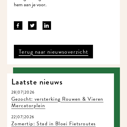
stellen we hem aan je voor.
Terug naar nieuwsoverzicht
Meld je aan voor onze nieuwsbrief en mis nooit meer iets in
MidWest.
Laatste nieuws
28|07|2026
Gezocht: versterking Rouwen & Vieren
Mercatorplein
22|07|2026
Zomertip: Stad in Bloei Fietsroutes