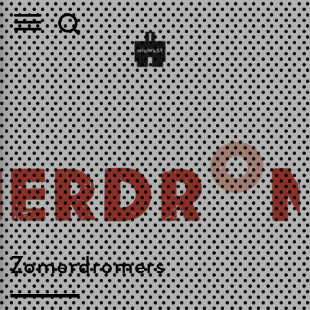
Zomerdromers