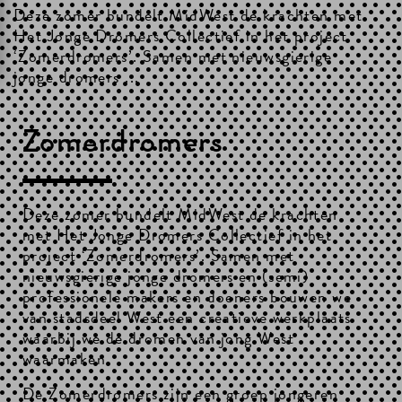
Deze zomer bundelt MidWest de krachten met
Het Jonge Dromers Collectief in het project
‘Zomerdromers’. Samen met nieuwsgierige
jonge dromers ...
Zomerdromers
Deze zomer bundelt
MidWest
de krachten
met Het Jonge Dromers Collectief in het
project ‘Zomerdromers’. Samen met
nieuwsgierige jonge dromers en (semi)
professionele makers en doeners bouwen we
van stadsdeel West een creatieve werkplaats
waarbij we de dromen van jong West
waarmaken.
De Zomerdromers zijn een groep jongeren