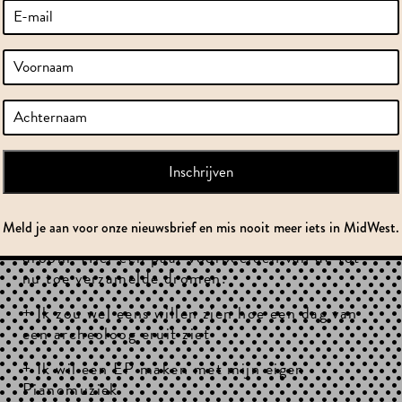
weken onderweg in Amsterdam West. En wat
zijn er al veel mooie en uiteenlopende
dromen gevangen. Jongeren worden
geprikkeld om over hun wensen in de
toekomst na te denken en toch in deze lastige
tijd even de fantasie de vrije loop te laten.
Dit lukt al aardig. Er zijn enerzijds jongeren
die aangeven dat zij druk bezig zijn met hun
studie en daarna pas kunnen dromen. En
anderzijds jongeren die in geur en kleur
kunnen vertellen over hun droom en de
Meld je aan voor onze nieuwsbrief en mis nooit meer iets in MidWest.
stappen richting de werkelijkheid van deze
droom. Hier een paar voorbeelden van de tot
nu toe verzamelde dromen:
+ Ik zou wel eens willen zien hoe een dag van
een archeoloog eruit ziet
+ Ik wil een EP maken met mijn eigen
Pianomuziek