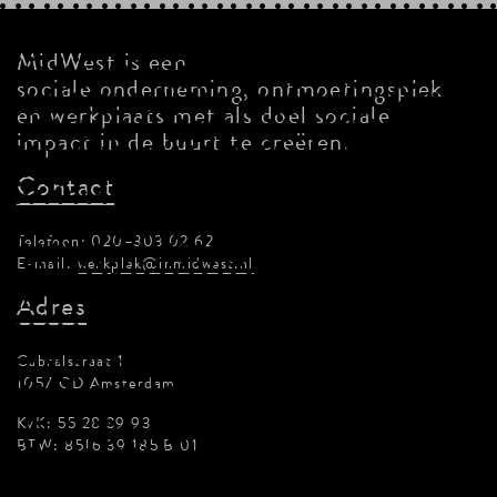
MidWest is een
sociale onderneming, ontmoetingsplek
en werkplaats met als doel sociale
impact in de buurt te creëren.
Contact
Telefoon: 020–303 02 62
E-mail:
werkplek@inmidwest.nl
Adres
Cabralstraat 1
1057 CD Amsterdam
KvK: 55 28 39 93
BTW: 8516 39 185 B 01