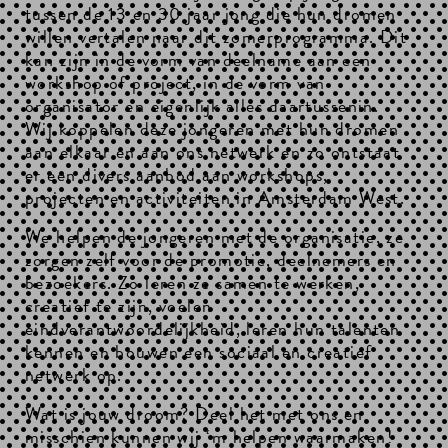
tussen de 13 en 30 jaar jong die hun dromen
willen vertalen naar dit zomerprogramma. Dit
kan zijn in de vorm van deelname aan een
workshop of project, in de vorm van
organisator en eigenlijk alles daartussenin.
Wij koppelen deze jongeren met hun dromen
aan elkaar en aan ons netwerk en zo ontstaat
er een divers aanbod aan workshops,
projecten en activiteiten in Amsterdam West.
We helpen de jongeren met de organisatie, ze
zorgen zelf voor de promotie, deelnemers en
bezoekers. Zo leren ze samen te werken,
creatief te zijn, voelen
eindverantwoordelijkheid, leren hun talenten
kennen en bouwen een sociaal en creatief
netwerk op.
Wat is jouw droom? Deel het met ons en
misschien kunnen wij ‘m helpen waarmaken!