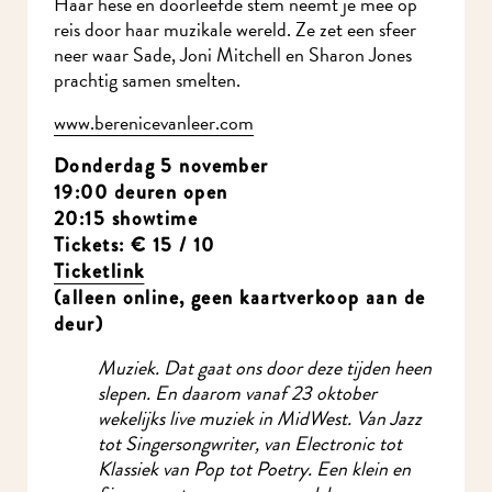
reis door haar muzikale wereld. Ze zet een sfeer
neer waar Sade, Joni Mitchell en Sharon Jones
prachtig samen smelten.
www.berenicevanleer.com
Donderdag 5 november
Ik wil MidWest-
19:00 deuren open
20:15 showtime
nieuws!
Tickets: € 15 / 10
Ticketlink
(alleen online, geen kaartverkoop aan de
deur)
Muziek. Dat gaat ons door deze tijden heen
slepen. En daarom vanaf 23 oktober
wekelijks live muziek in MidWest. Van Jazz
tot Singersongwriter, van Electronic tot
Klassiek van Pop tot Poetry. Een klein en
fijn concert op onze gymzaalvloer.