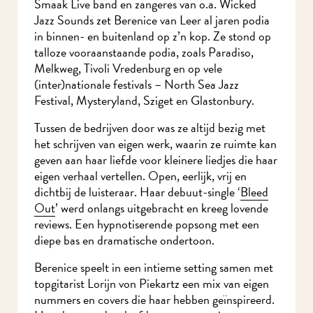
Smaak Live band en zangeres van o.a. Wicked
Jazz Sounds zet Berenice van Leer al jaren podia
in binnen- en buitenland op z’n kop. Ze stond op
talloze vooraanstaande podia, zoals Paradiso,
Melkweg, Tivoli Vredenburg en op vele
(inter)nationale festivals – North Sea Jazz
Festival, Mysteryland, Sziget en Glastonbury.
Tussen de bedrijven door was ze altijd bezig met
het schrijven van eigen werk, waarin ze ruimte
kan geven aan haar liefde voor kleinere liedjes die
haar eigen verhaal vertellen. Open, eerlijk, vrij en
dichtbij de luisteraar. Haar debuut-single ‘
Bleed
Out
’ werd onlangs uitgebracht en kreeg lovende
reviews. Een hypnotiserende popsong met een
diepe bas en dramatische ondertoon.
Berenice speelt in een intieme setting samen met
topgitarist Lorijn von Piekartz een mix van eigen
nummers en covers die haar hebben geïnspireerd.
Haar hese en doorleefde stem neemt je mee op